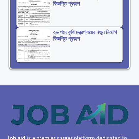
বিজ্ঞপ্তি প্রকাশ
২৬ পদে কৃষি মন্ত্রণালয়ের নতুন নিয়োগ
বিজ্ঞপ্তি প্রকাশ
Job aid
is a premier career platform dedicated to