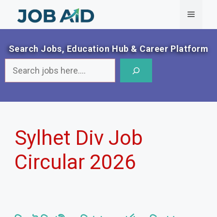
Skip
Menu
to
content
Search Jobs, Education Hub & Career Platform
Search
Sylhet Div Job
Circular 2026